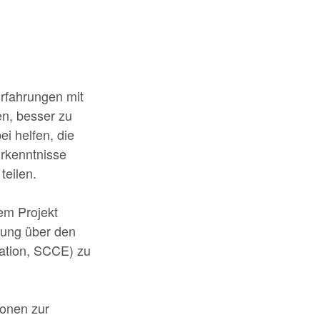
Erfahrungen mit
en, besser zu
i helfen, die
rkenntnisse
teilen.
em Projekt
dung über den
cation, SCCE) zu
ionen zur